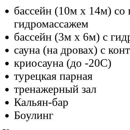
бассейн (10м х 14м) со
гидромассажем
бассейн (3м х 6м) с ги
сауна (на дровах) с кон
криосауна (до -20С)
турецкая парная
тренажерный зал
Кальян-бар
Боулинг