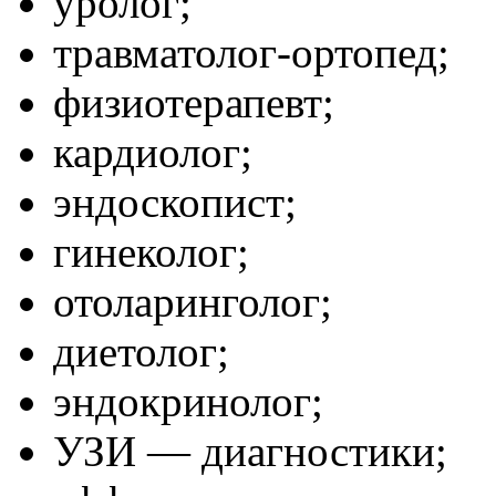
уролог;
травматолог-ортопед;
физиотерапевт;
кардиолог;
эндоскопист;
гинеколог;
отоларинголог;
диетолог;
эндокринолог;
УЗИ — диагностики;