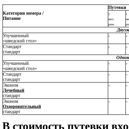
Путевки
Категория номера /
2
1
Питание
мест.
ме
разм.
ра
Двухк
Улучшенный
-
-
«шведский стол»
Стандарт
-
-
стандарт
Однок
Улучшенный
-
-
«шведский стол»
Стандарт
-
-
стандарт
Эконом
-
-
Лечебный
стандарт
Эконом
-
-
Оздоровительный
стандарт
В стоимость путевки вхо